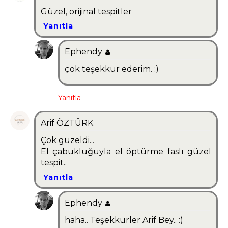
Güzel, orijinal tespitler
Yanıtla
Ephendy
çok teşekkür ederim. :)
Yanıtla
Arif ÖZTÜRK
Çok güzeldi...
El çabukluğuyla el öptürme faslı güzel
tespit..
Yanıtla
Ephendy
haha.. Teşekkürler Arif Bey.. :)