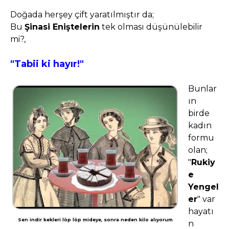
Doğada herşey çift yaratılmıştır da;
Bu
Şinasi Eniştelerin
tek olması düşünülebilir
mi?,
"Tabii ki hayır!"
Bunlar
ın
birde
kadın
formu
olan;
"
Rukiy
e
Yengel
er
" var
hayatı
Sen indir kekleri löp löp mideye, sonra neden kilo alıyorum
n