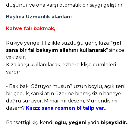
düşünür ve ona karşı otomatik bir saygı geliştirir.
Başlıca Uzmanlık alanları:
Kahve falı bakmak,
Rukiye yenge, titizlikle süzdüğü genç kıza; "
gel
sana bir fal bakayım silahını kullanarak
" sinsice
yaklaşır,
Kıza karşı kullanılacak, ezbere klişe cümleleri
vardır..
- Bak bak! Görüyor musun? uzun boylu, açık tenli
bir çocuk, sanki atın üzerine binmiş sizin haneye
doğru sürüyor. Mimar mı desem, Mühendis mi
desem?
Kııızz sana resmen bi talip var..
Bahsettiği kişi kendi
oğlu, yeğeni
yada
bişeysidir.
.