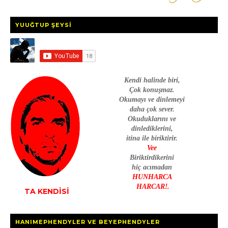
YUUĞTUP ŞEYSİ
Kendi halinde biri,
Çok konuşmaz.
Okumayı ve dinlemeyi
daha çok sever.
Okuduklarını ve
dinlediklerini,
itina ile biriktirir.
Vee
Biriktirdikerini
hiç acımadan
HUNHARCA
HARCAR!.
TA KENDİSİ
HANIMEPHENDYLER VE BEYEPHENDYLER