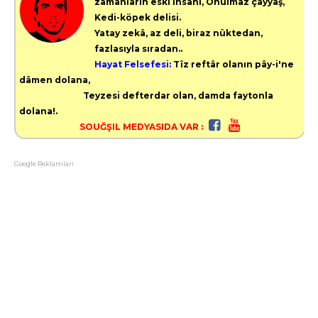
zamanların eski insanı,
Onulmaz çayyaş,
Kedi-köpek delisi.
Yatay zekâ, az deli, biraz nüktedan,
fazlasıyla sıradan..
Hayat Felsefesi:
Tîz reftâr olanın pây-i'ne
dâmen dolana,
Teyzesi defterdar olan, damda faytonla
dolana!.
SOUĞŞIL MEDYASIDA VAR :
Google Reklamları