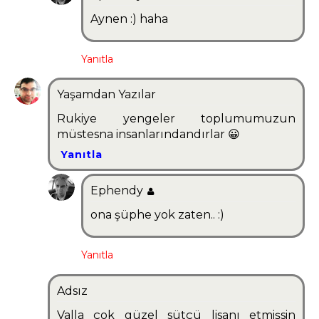
Aynen :) haha
Yanıtla
Yaşamdan Yazılar
Rukiye yengeler toplumumuzun
müstesna insanlarındandırlar 😀
Yanıtla
Ephendy
ona şüphe yok zaten.. :)
Yanıtla
Adsız
Valla çok güzel sütçü lisanı etmişsin