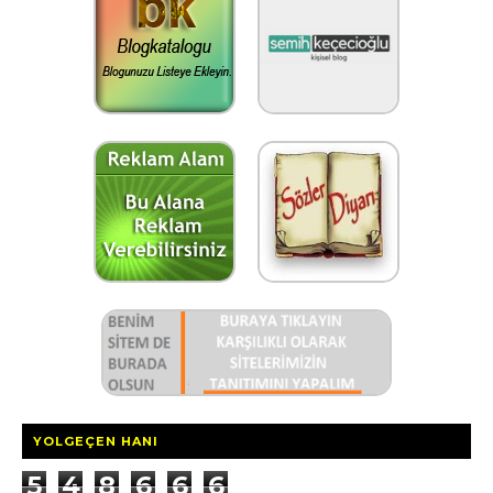
YOLGEÇEN HANI
5
4
8
6
6
6