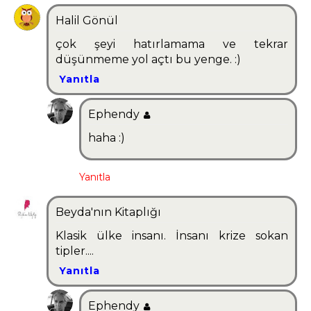
Halil Gönül
çok şeyi hatırlamama ve tekrar
düşünmeme yol açtı bu yenge. :)
Yanıtla
Ephendy
haha :)
Yanıtla
Beyda'nın Kitaplığı
Klasik ülke insanı. İnsanı krize sokan
tipler....
Yanıtla
Ephendy