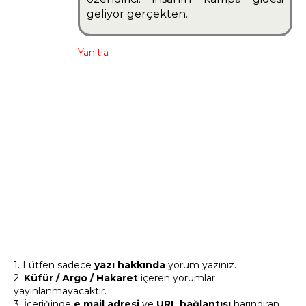
geliyor gerçekten.
Yanıtla
1. Lütfen sadece
yazı hakkında
yorum yazınız.
2.
Küfür / Argo / Hakaret
içeren yorumlar
yayınlanmayacaktır.
3. İçeriğinde
e mail adresi
ve
URL bağlantısı
barındıran