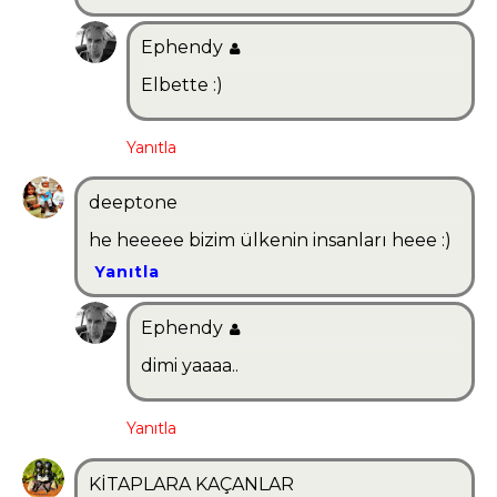
Ephendy
Elbette :)
Yanıtla
deeptone
he heeeee bizim ülkenin insanları heee :)
Yanıtla
Ephendy
dimi yaaaa..
Yanıtla
KİTAPLARA KAÇANLAR