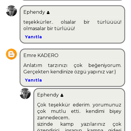
Ephendy
teşekkürler.. olsalar bir türlüüüü!
olmasalar bir türlüüü!
Yanıtla
Emre KADERO
Anlatım tarzınızı çok beğeniyorum.
Gerçekten kendinize özgü yapınız var:)
Yanıtla
Ephendy
Çok teşekkür ederim. yorumunuz
çok mutlu etti.. kendimi bişey
zannedecem..
sizinde kamp yazılarınız çok
özendirici. insanın kampa gidesi