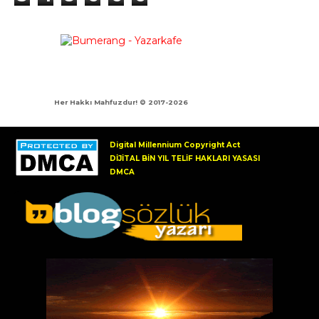
Her Hakkı Mahfuzdur! © 2017-
2026
51
1155
yazı
ve
yorum
TOPLAM:
Digital Millennium Copyright Act
DİJİTAL BİN YIL TELİF HAKLARI YASASI
DMCA