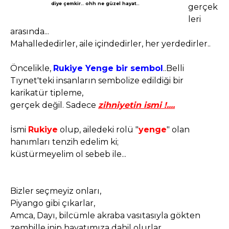
diye çemkir.. ohh ne güzel hayat..
gerçek
leri
arasında...
Mahallededirler, aile içindedirler, her yerdedirler..
Öncelikle,
Rukiye Yenge bir sembol
..Belli
Tıynet'teki insanların sembolize edildiği bir
karikatür tipleme,
gerçek değil. Sadece
zihniyetin ismi !....
İsmi
Rukiye
olup, ailedeki rolü "
yenge
" olan
hanımları tenzih edelim ki;
küstürmeyelim ol sebeb ile...
Bizler seçmeyiz onları,
Piyango gibi çıkarlar,
Amca, Dayı, bilcümle akraba vasıtasıyla gökten
zembille inip hayatımıza dahil olurlar..