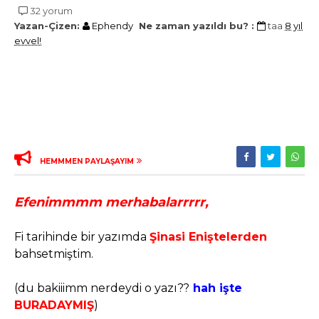
32 yorum
Yazan-Çizen:
Ephendy
Ne zaman yazıldı bu? :
taa
8 yıl
evvel!
HEMMMEN PAYLAŞAYIM
Efenimmmm merhabalarrrrr,
Fi tarihinde bir yazımda
Şinasi Eniştelerden
bahsetmiştim.
(du bakiiimm nerdeydi o yazı??
hah işte
BURADAYMIŞ
)